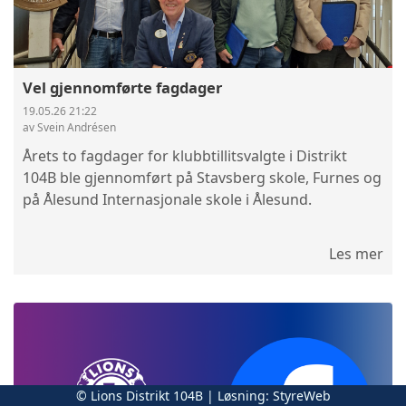
Vel gjennomførte fagdager
19.05.26 21:22
av Svein Andrésen
Årets to fagdager for klubbtillitsvalgte i Distrikt
104B ble gjennomført på Stavsberg skole, Furnes og
på Ålesund Internasjonale skole i Ålesund.
Les mer
© Lions Distrikt 104B | Løsning:
StyreWeb