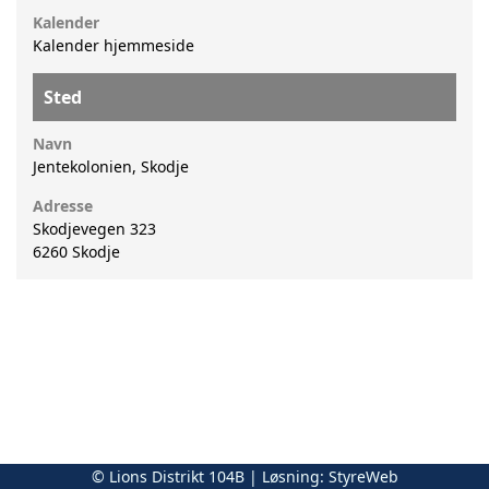
Kalender
Kalender hjemmeside
Sted
Navn
Jentekolonien, Skodje
Adresse
Skodjevegen 323
6260
Skodje
© Lions Distrikt 104B | Løsning:
StyreWeb